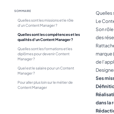
SOMMAIRE
Quelles 
Quelles sont les missions et le rôle
Le Conte
d’un Content Manager ?
Son rôle
Quelles sont les compétences et les
des rése
qualités d’un Content Manager ?
Rattaché
Quelles sont les formations et les
marque (
diplômes pour devenir Content
Manager ?
de l’app
Quel est le salaire pour un Content
Designer
Manager ?
Ses miss
Pour aller plus loin sur le métier de
Définiti
Content Manager
Réalisat
dans la 
Rédactio