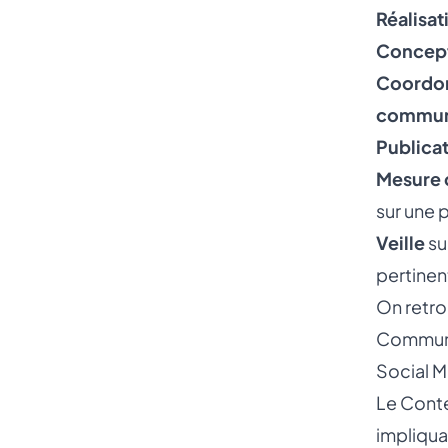
Réalisat
Concept
Coordonn
communic
Publica
Mesure 
sur une 
Veille
su
pertinen
On retro
Communit
Social 
Le Conte
impliqua