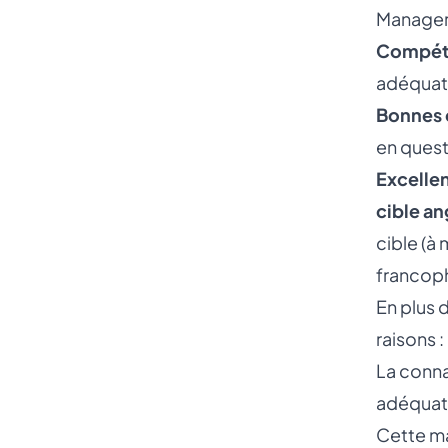
Manager.
Compéte
adéquati
Bonnes 
en quest
Excellen
cible a
cible (à
francop
En plus 
raisons :
La conna
adéquati
Cette ma