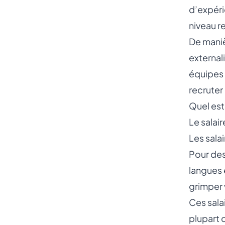
d’expéri
niveau r
De maniè
external
équipes 
recrute
Quel est
Le salai
Les sala
Pour des
langues 
grimper 
‍Ces sala
plupart 