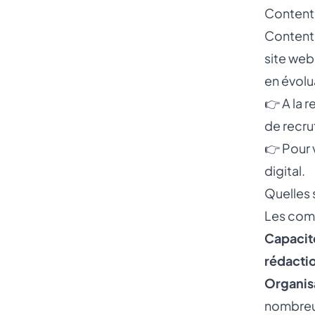
Content 
Content 
site web
en évolu
👉 A la 
de recr
👉 Pour 
digital
.
Quelles 
Les com
Capacité
rédactio
Organisa
nombreus