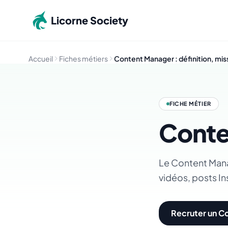
Aller au contenu principal
Licorne Society
Accueil
Fiches métiers
Content Manager : définition, miss
FICHE MÉTIER
Conte
Le Content Manag
vidéos, posts I
Recruter un C