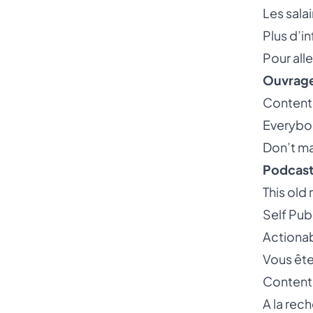
Les sala
Plus d’i
Pour all
Ouvrag
Content 
Everybo
Don’t ma
Podcast
This old
Self Pub
Actiona
Vous ête
Content
A la rec