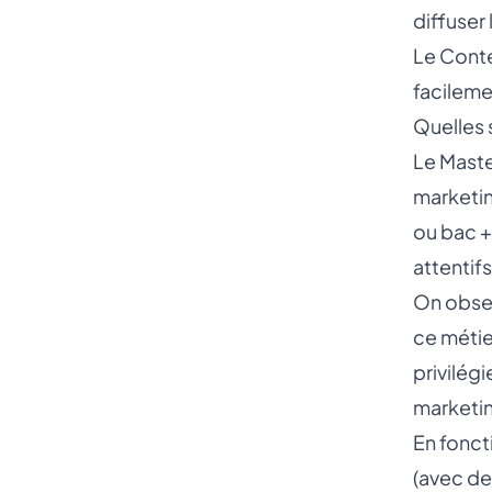
diffuser
Le Conte
facileme
Quelles 
Le Maste
marketin
ou bac + 
attentif
On obser
ce métie
privilég
marketin
En fonct
(avec de