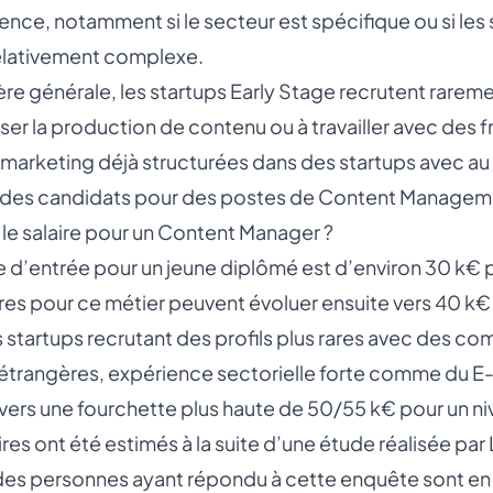
ence, notamment si le secteur est spécifique ou si les
elativement complexe.
re générale, les startups Early Stage recrutent rarem
iser la production de contenu ou à travailler avec des
marketing déjà structurées dans des startups avec au
r des candidats pour des postes de Content Managem
 le salaire pour un Content Manager ?
re d’entrée pour un jeune diplômé est d’environ 30 k
ires pour ce métier peuvent évoluer ensuite vers 40 k€
 startups recrutant des profils plus rares avec des c
étrangères, expérience sectorielle forte comme du E
vers une fourchette plus haute de 50/55 k€ pour un ni
ires ont été estimés à la suite d’une étude réalisée par 
des personnes ayant répondu à cette enquête sont en C