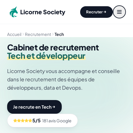
Aller au contenu principal
Licorne Society
Recruter
Accueil
Recrutement
Tech
Cabinet de recrutement
Tech et développeur
Licorne Society vous accompagne et conseille
dans le recrutement des équipes de
développeurs, data et Devops.
Je recrute en Tech
Je recrute en Tech
5/5
·
181 avis Google