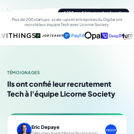
4 500 candidats en recherche active
MR
Tech
Marc R.
PT
Paul T.
DevOps
Yasmine L.
YL
Plus de 200 startups, scale-ups et entreprises du Digital ont
Ali B.
Tech
AB
C-Level
recruté leur équipe Tech avec Licorne Society.
Senior Fullstack · Lyon
CTO · Paris
Lead Developer
DevOps · Remote
TÉMOIGNAGES
Ils ont confié leur recrutement
Tech à l'équipe Licorne Society
Eric Depaye
DRH chez Aristid Retail Technology