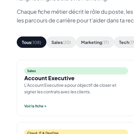
Chaque fiche métier décrit le rôle du poste, l
les parcours de carrière pour t'aider dans ta re
Tous
(108)
Sales
(20)
Marketing
(17)
Tech
(1
Sales
Account Executive
L’Account Executive a pour objectif de closer et
signer les contrats avec les clients.
Voir la fiche
Cloud, IT & DevOps