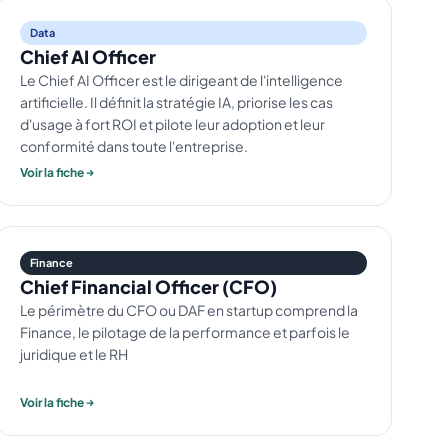
Data
Chief AI Officer
Le Chief AI Officer est le dirigeant de l'intelligence
artificielle. Il définit la stratégie IA, priorise les cas
d'usage à fort ROI et pilote leur adoption et leur
conformité dans toute l'entreprise.
Voir la fiche
Finance
Chief Financial Officer (CFO)
Le périmètre du CFO ou DAF en startup comprend la
Finance, le pilotage de la performance et parfois le
juridique et le RH
Voir la fiche