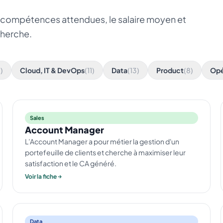
es compétences attendues, le salaire moyen et
cherche.
7)
Cloud, IT & DevOps
(11)
Data
(13)
Product
(8)
Opé
Sales
Account Manager
L’Account Manager a pour métier la gestion d'un
portefeuille de clients et cherche à maximiser leur
satisfaction et le CA généré.
Voir la fiche
Data