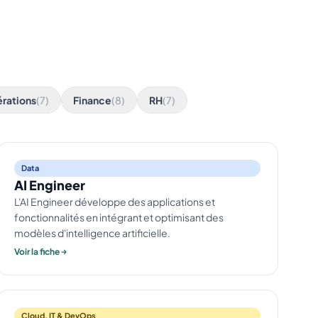
rations
(7)
Finance
(8)
RH
(7)
Data
AI Engineer
L'AI Engineer développe des applications et
fonctionnalités en intégrant et optimisant des
modèles d'intelligence artificielle.
Voir la fiche
Cloud, IT & DevOps