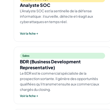
Analyste SOC
L'Analyste SOC est la sentinelle de la défense
informatique : il surveille, détecte et réagit aux
cyberattaques en temps réel.
Voir la fiche
Sales
BDR (Business Development
Representative)
Le BDR est le commercial spécialiste de la
prospection sortante. Il génère des opportunités
qualifiées qu'il transmet ensuite aux commerciaux
chargés du closing.
Voir la fiche