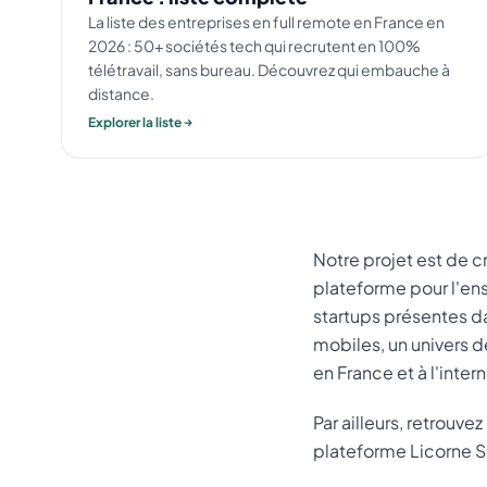
La liste des entreprises en full remote en France en
2026 : 50+ sociétés tech qui recrutent en 100%
télétravail, sans bureau. Découvrez qui embauche à
distance.
Explorer la liste
Notre projet est de c
plateforme pour l'ens
startups présentes da
mobiles, un univers 
en France et à l'intern
Par ailleurs, retrouve
plateforme Licorne S