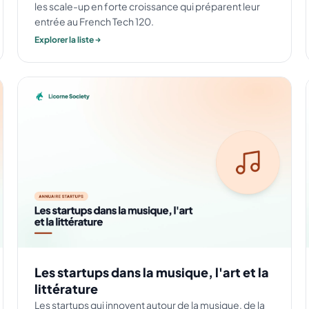
les scale-up en forte croissance qui préparent leur
entrée au French Tech 120.
Explorer la liste
Les startups dans la musique, l'art et la
littérature
Les startups qui innovent autour de la musique, de la