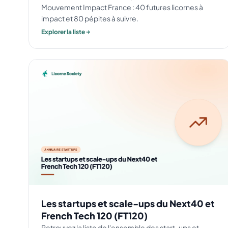
Mouvement Impact France : 40 futures licornes à
impact et 80 pépites à suivre.
Explorer la liste
Les startups et scale-ups du Next40 et
French Tech 120 (FT120)
Retrouvez la liste de l'ensemble des start-ups et