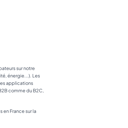
bateurs sur notre
té, énergie...). Les
des applications
du B2B comme du B2C,
s en France sur la