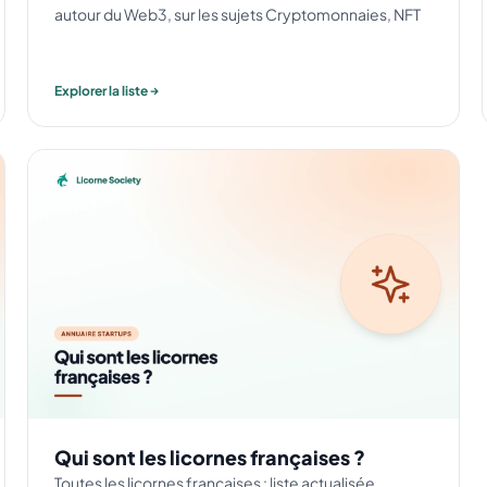
autour du Web3, sur les sujets Cryptomonnaies, NFT
Explorer la liste
Qui sont les licornes françaises ?
Toutes les licornes françaises : liste actualisée,