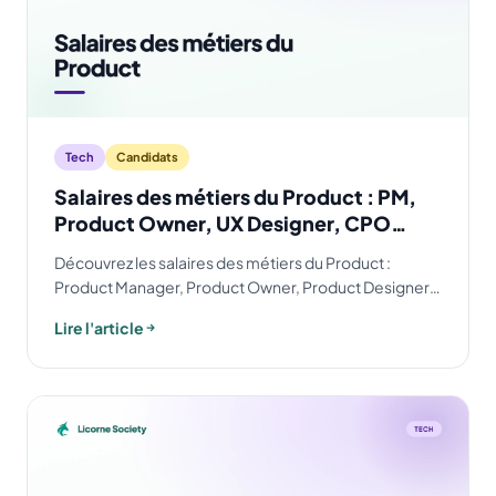
Tech
Candidats
Salaires des métiers du Product : PM,
Product Owner, UX Designer, CPO…
Découvrez les salaires des métiers du Product :
Product Manager, Product Owner, Product Designer,
UX Designer, PMM et CPO, selon le poste,
Lire l'article
l'expérience et la localisation.