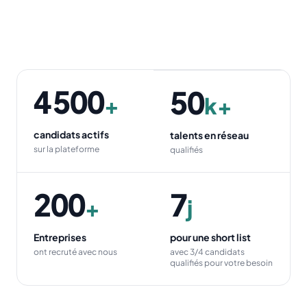
4 500
50
+
k+
candidats actifs
talents en réseau
sur la plateforme
qualifiés
200
7
+
j
Entreprises
pour une short list
ont recruté avec nous
avec 3/4 candidats
qualifiés pour votre besoin