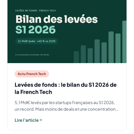
Actu French Tech
Levées de fonds : le bilan du S1 2026 de
la French Tech
5,1 Md€ levés par les startups françaises au S1 2026,
un record. Mais moins de deals et une concentration
inédite du capital. L'analyse chiffrée, secteur par
Lire l'article
secteur.