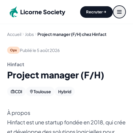
Aller au contenu principal
Licorne Society
Recruter
Accueil
Jobs
Project manager (F/H) chez Hinfact
Publié le
5 août 2026
Ops
Hinfact
Project manager (F/H)
CDI
Toulouse
Hybrid
À propos
Hinfact est une startup fondée en 2018, qui crée
et développe des solutions logicielles pour