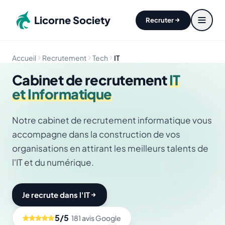
Aller au contenu principal
Licorne Society
Recruter
Accueil
Recrutement
Tech
IT
Cabinet de recrutement
IT
et Informatique
Notre cabinet de recrutement informatique vous
accompagne dans la construction de vos
organisations en attirant les meilleurs talents de
l'IT et du numérique.
Je recrute dans l'IT
Je recrute dans l'IT
5/5
·
181 avis Google