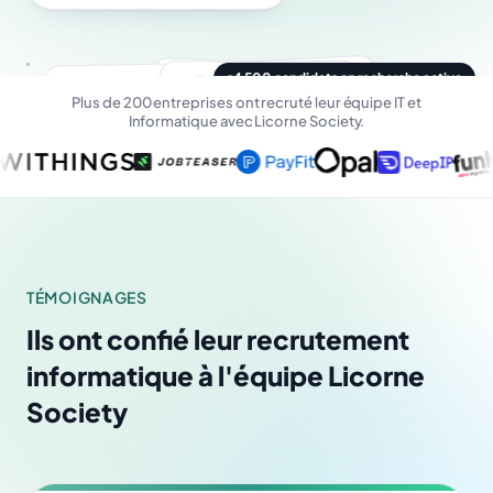
4 500 candidats en recherche active
AB
C-Level
Ali B.
JT
Julien T.
Tech
Camille M.
Sami R.
SR
Plus de 200 entreprises ont recruté leur équipe IT et
Tech
CM
Tech
Informatique avec Licorne Society.
Responsable IT · Lyon
IT Manager
Architecte SI · Remote
DSI · Paris
TÉMOIGNAGES
Ils ont confié leur recrutement
informatique à l'équipe Licorne
Society