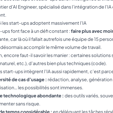
tier d’
AI Engineer
, spécialisé dans l’intégration de l
nt.
 les start-ups adoptent massivement l’IA
t-ups font face à un défi constant :
faire plus avec moi
nte, car là où il fallait autrefois une équipe de 15 per
désormais accomplir le même volume de travail.
, encore faut-il savoir les manier : certaines solutions
naturel, etc.), d’autres bien plus techniques (code).
es start-ups intègrent l’IA aussi rapidement, c’est parc
rsité de cas d’usage :
rédaction, analyse, génération
sation… les possibilités sont immenses.
re technologique abondante :
des outils variés, sou
menter sans risque.
de temps considérable :
en déléguant les tâches répét