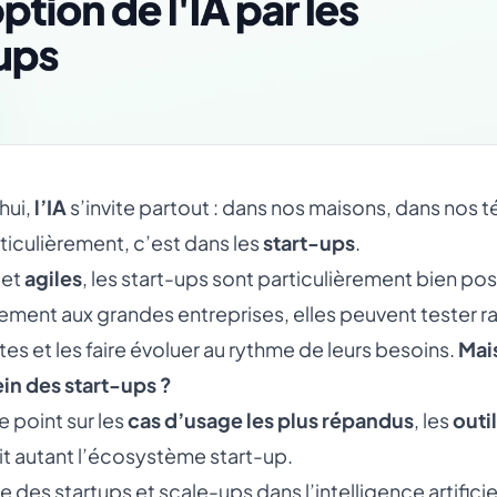
hui,
l’IA
s’invite partout : dans nos maisons, dans nos t
rticulièrement, c’est dans les
start-ups
.
 et
agiles
, les start-ups sont particulièrement bien pos
ement aux grandes entreprises, elles peuvent tester ra
tes et les faire évoluer au rythme de leurs besoins.
Mais
sein des start-ups ?
e point sur les
cas d’usage les plus répandus
, les
outi
uit autant l’écosystème start-up.
te des startups et scale-ups dans l’intelligence artificie