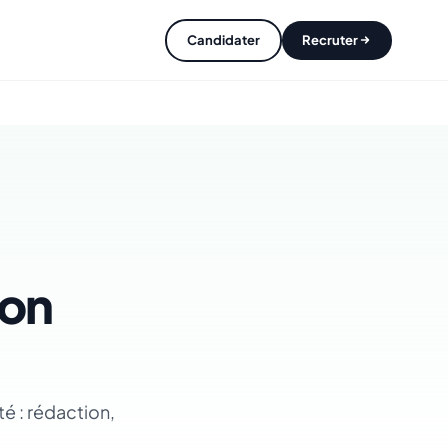
Candidater
Recruter
ion
é : rédaction,