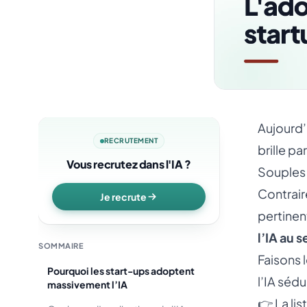
Aujourd’
RECRUTEMENT
brille pa
Vous recrutez dans l'IA ?
Souples
Contrair
Je recrute
pertinen
l’IA au 
SOMMAIRE
Faisons l
Pourquoi les start-ups adoptent
l’IA séd
massivement l’IA
👉 La
lis