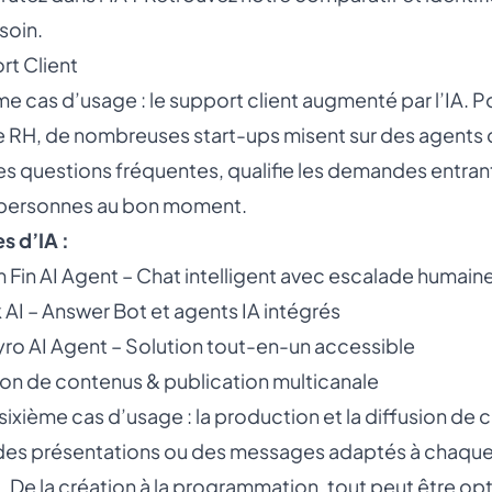
soin.
rt Client
e cas d’usage : le support client augmenté par l’IA. Po
e RH, de nombreuses start-ups misent sur des agents c
es questions fréquentes, qualifie les demandes entrant
personnes au bon moment.
 d’IA :
 Fin AI Agent – Chat intelligent avec escalade humain
AI – Answer Bot et agents IA intégrés
Lyro AI Agent – Solution tout-en-un accessible
ion de contenus & publication multicanale
 sixième cas d’usage : la production et la diffusion de 
des présentations ou des messages adaptés à chaque c
 De la création à la programmation, tout peut être op