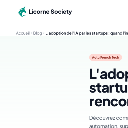
Aller au contenu principal
Licorne Society
Accueil
Blog
L'adoption de l'IA par les startups : quand l'
Actu French Tech
L'adop
startu
rencon
Découvrez commen
automation, supp