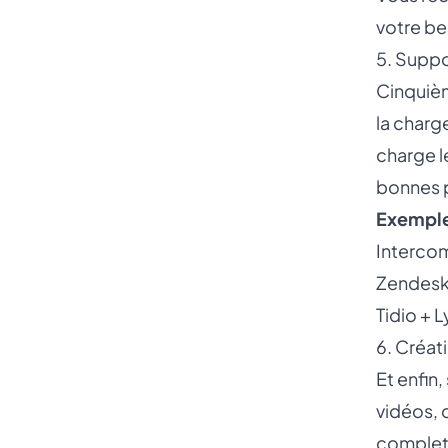
votre be
5. Suppo
Cinquièm
la charg
charge l
bonnes 
Exemples
Intercom
Zendesk 
Tidio + 
6. Créat
Et enfin,
vidéos, 
complet.