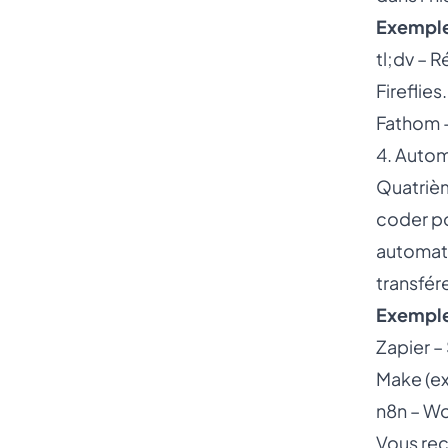
Exemples
tl;dv – 
Fireflies
Fathom –
4. Autom
Quatrièm
coder po
automati
transfér
Exemples
Zapier –
Make (ex
n8n – W
Vous rec