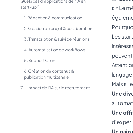
Quels cas d’applications de l’IA en
start-up ?
👉 Le mé
égaleme
1. Rédaction & communication
Pourquoi
2. Gestion de projet & collaboration
Les star
3. Transcription & suivi de réunions
intéressa
4. Automatisation de workflows
peuvent 
5. Support Client
Attention
6. Création de contenus &
langage 
publication multicanale
Mais si l
7. L’impact de l’IA sur le recrutement
Une dive
automati
Une off
d’expéri
Un gain 