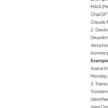
MAIA (Me
ChatGPT
Claude 
2. Gesti
Deuxième
des prio
bonnes p
Exemples
Asana In
Monday.c
3. Transc
Troisièm
identifi
dans l’h