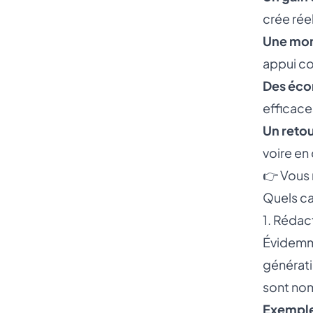
crée rée
Une mon
appui co
Des écon
efficace
Un retou
voire en
👉 Vous 
Quels ca
1. Réda
Évidemme
générati
sont nom
Exemples