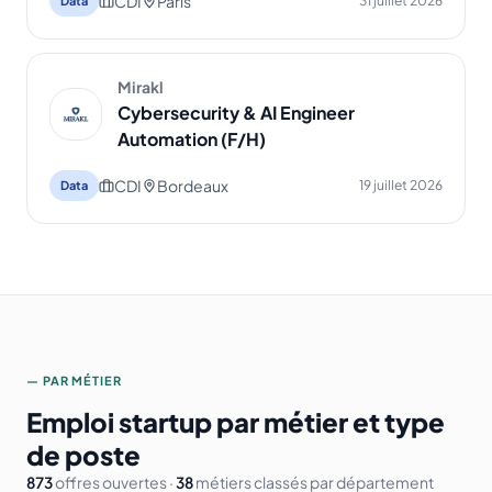
CDI
Paris
31 juillet 2026
Data
Mirakl
Cybersecurity & AI Engineer
Automation (F/H)
CDI
Bordeaux
19 juillet 2026
Data
— PAR MÉTIER
Emploi startup par métier et type
de poste
873
offres ouvertes ·
38
métiers classés par département