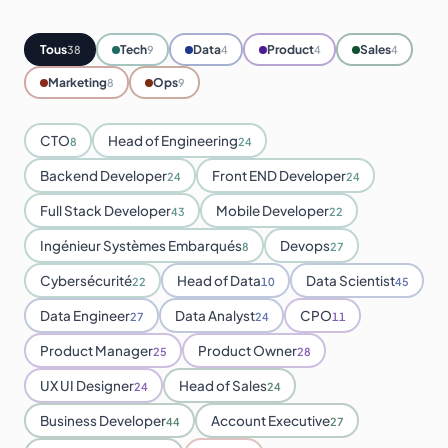
Tous
Tech
Data
Product
Sales
38
9
4
4
4
Marketing
Ops
8
9
CTO
Head of Engineering
8
24
Backend Developer
Front END Developer
24
24
Full Stack Developer
Mobile Developer
43
22
Ingénieur Systèmes Embarqués
Devops
8
27
Cybersécurité
Head of Data
Data Scientist
22
10
45
Data Engineer
Data Analyst
CPO
27
24
11
Product Manager
Product Owner
25
28
UX UI Designer
Head of Sales
24
24
Business Developer
Account Executive
44
27