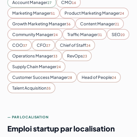
Account Manager
CMO
27
16
Marketing Manager
Product Marketing Manager
51
24
Growth Marketing Manager
Content Manager
36
21
Community Manager
Traffic Manager
SEO
24
31
20
COO
CFO
Chief of Staff
37
27
24
Operations Manager
RevOps
33
23
Supply Chain Manager
24
Customer Success Manager
Head of People
28
24
Talent Acquisition
35
— PAR LOCALISATION
Emploi startup par localisation