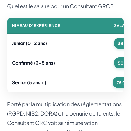
Quel est le salaire pour un Consultant GRC ?
NIVEAU D'EXPÉRIENCE
SALAIR
Junior (0-2 ans)
38 000
Confirmé (3-5 ans)
50 000
Senior (5 ans +)
75 000
Porté par la multiplication des réglementations
(RGPD, NIS2, DORA) et la pénurie de talents, le
Consultant GRC voit sa rémunération