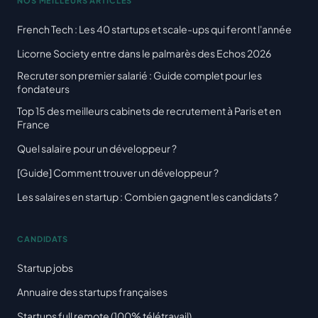
NOS MEILLEURS ARTICLES
French Tech : Les 40 startups et scale-ups qui feront l'année
Licorne Society entre dans le palmarès des Echos 2026
Recruter son premier salarié : Guide complet pour les
fondateurs
Top 15 des meilleurs cabinets de recrutement à Paris et en
France
Quel salaire pour un développeur ?
[Guide] Comment trouver un développeur ?
Les salaires en startup : Combien gagnent les candidats ?
CANDIDATS
Startup jobs
Annuaire des startups françaises
Startups full remote (100% télétravail)