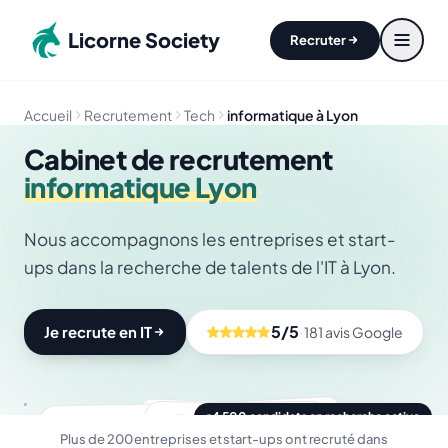
Aller au contenu principal
Licorne Society
Recruter
Accueil
Recrutement
Tech
informatique à Lyon
Cabinet de recrutement
informatique Lyon
Nous accompagnons les entreprises et start-
ups dans la recherche de talents de l'IT à Lyon.
5/5
·
Je recrute en IT
181 avis Google
Je recrute en IT
4 500 candidats en recherche active
AB
Tech
Ali B.
JT
Julien T.
C-Level
Camille M.
Sami R.
SR
Plus de 200 entreprises et start-ups ont recruté dans
Data
CM
DevOps