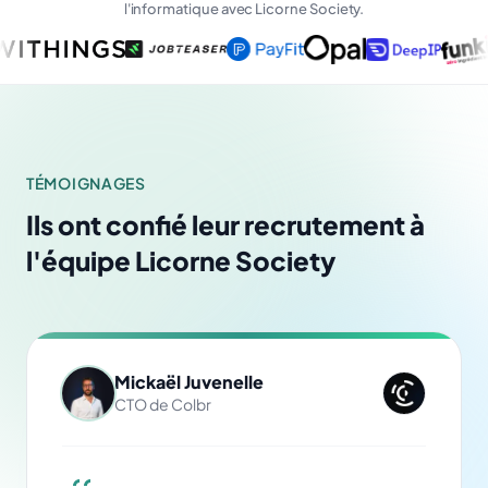
l'informatique avec Licorne Society.
Lead Developer · Lyon
DevOps · Lyon
Data Engineer
CTO · Lyon
TÉMOIGNAGES
Ils ont confié leur recrutement à
l'équipe Licorne Society
Mickaël Juvenelle
CTO de Colbr